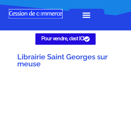
Horeca à remettre
Tous Commerces
Gérez vos annonces
Pour vendre, c'est ICI
Librairie Saint Georges sur
meuse