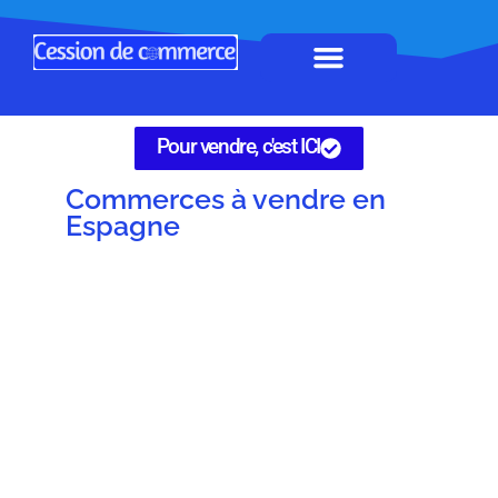
Horeca à remettre
Tous Commerces
Gérez vos annonces
Pour vendre, c'est ICI
Commerces à vendre en
Espagne