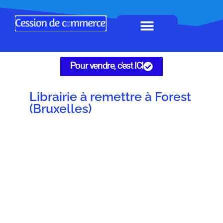
Horeca à remettre
Tous Commerces
Gérez vos annonces
Pour vendre, c'est ICI
Librairie à remettre à Forest
(Bruxelles)