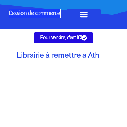
Horeca à remettre
Tous Commerces
Gérez vos annonces
Pour vendre, c'est ICI
Librairie à remettre à Ath