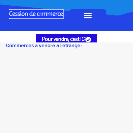
Horeca à remettre
Tous Commerces
Gérez vos annonces
Pour vendre, c'est ICI
Commerces à vendre à l’étranger