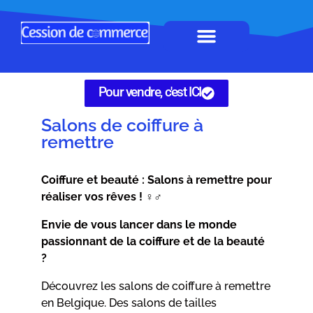
Horeca à remettre
Tous Commerces
Gérez vos annonces
Pour vendre, c'est ICI
Salons de coiffure à
remettre
Coiffure et beauté : Salons à remettre pour
réaliser vos rêves ! ‍♀️‍♂️
Envie de vous lancer dans le monde
passionnant de la coiffure et de la beauté
?
Découvrez les salons de coiffure à remettre
en Belgique. Des salons de tailles