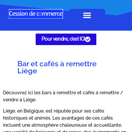
Horeca à remettre
Tous Commerces
Gérez vos annonces
Pour vendre, c'est ICI
Bar et cafés à remettre
Liège
Découvrez ici les bars à remettre et cafés à remettre /
vendre à Liège.
Liège, en Belgique, est réputée pour ses cafés
historiques et animés. Les avantages de ces cafés
incluent une atmosphère chaleureuse et accueillante,