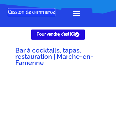
Horeca à remettre
Tous Commerces
Gérez vos annonces
Pour vendre, c'est ICI
Bar à cocktails, tapas,
restauration | Marche-en-
Famenne