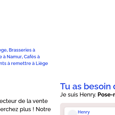
iège
,
Brasseries à
re à Namur
,
Cafés à
nts à remettre à Liège
Tu as besoin 
Je suis Henry.
Pose-m
secteur de la vente
herchez plus ! Notre
Henry