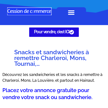
Horeca à remettre
Tous Commerces
Gérez vos annonces
Pour vendre, c'est ICI
Snacks et sandwicheries à
remettre Charleroi, Mons,
Tournai,…
Découvrez les sandwicheries et les snacks à remettre à
Charleroi, Mons, La Louvière, et partout en Hainaut.
Placez votre annonce gratuite pour
vendre votre snack ou sandwicherie.