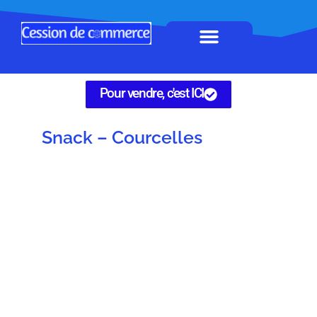
Horeca à remettre
Tous Commerces
Gérez vos annonces
Pour vendre, c'est ICI
Snack – Courcelles