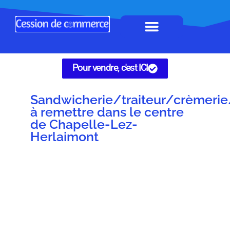
Horeca à remettre
Tous Commerces
Gérez vos annonces
Pour vendre, c'est ICI
Sandwicherie/traiteur/crèmerie
à remettre dans le centre
de Chapelle-Lez-
Herlaimont