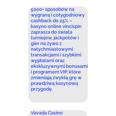
5000+ sposobów na
wygraną i cotygodniowy
cashback do 25% –
kasyno online vincispin
zaprasza do świata
turniejów, jackpotów i
gier na żywo z
natychmiastowymi
transakcjami i szybkimi
wypłatami oraz
ekskluzywnymi bonusami
i programem VIP, które
zmieniają zwykłą grę w
prawdziwą kasynową
przygodę.
Vavada Casino