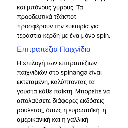
και μπόνους γύρους. Τα
προοδευτικά τζάκποτ
προσφέρουν την ευκαιρία για
τεράστια κέρδη με ένα μόνο spin.
Επιτραπέζια Παιχνίδια
Η επιλογή των επιτραπέζιων
παιχνιδιών στο spinanga είναι
εκτεταμένη, καλύπτοντας τα
γούστα κάθε παίκτη. Μπορείτε να
απολαύσετε διάφορες εκδόσεις
ρουλέτας, όπως η ευρωπαϊκή, η
αμερικανική και η γαλλική