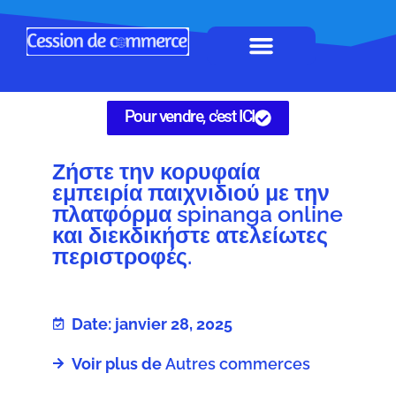
Horeca à remettre
Tous Commerces
Gérez vos annonces
Pour vendre, c'est ICI
Ζήστε την κορυφαία
εμπειρία παιχνιδιού με την
πλατφόρμα spinanga online
και διεκδικήστε ατελείωτες
περιστροφές.
Date: janvier 28, 2025
Voir plus de
Autres commerces