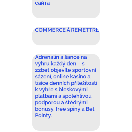
сайта
COMMERCE À REMETTRE
Adrenalin a šance na
výhru každý den – s
22bet objevíte sportovní
sázení, online kasino a
tisíce denních příležitostí
k výhře s bleskovými
platbami a spolehlivou
podporou a štědrými
bonusy, free spiny a Bet
Pointy.