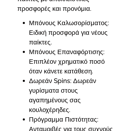
προσφορές και προνόμια.
Μπόνους Καλωσορίσματος:
Ειδική προσφορά για νέους
παίκτες.
Μπόνους Επαναφόρτισης:
Επιπλέον χρηματικό ποσό
όταν κάνετε κατάθεση.
Δωρεάν Spins: Δωρεάν
γυρίσματα στους
αγαπημένους σας
κουλοχέρηδες.
Πρόγραμμα Πιστότητας:
Ανταμοιβές για τους συχνούς