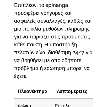
Επιπλέον, το spinanga
προσφέρει γρήγορες και
ασφαλείς συναλλαγές, καθώς και
μια ποικιλία μεθόδων πληρωμής
για να ταιριάζει στις προτιμήσεις
κάθε παίκτη. Η υποστήριξη
πελατών είναι διαθέσιμη 24/7 για
να βοηθήσει με οποιοδήποτε
πρόβλημα ή ερώτηση μπορεί να
έχετε.
Πλεονέκτημα
Λεπτομέρειες
Φιλική
Εύκολη