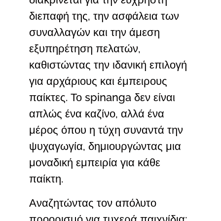
διεπαφή της, την ασφάλεια των
συναλλαγών και την άμεση
εξυπηρέτηση πελατών,
καθιστώντας την ιδανική επιλογή
για αρχάριους και έμπειρους
παίκτες. Το spinanga δεν είναι
απλώς ένα καζίνο, αλλά ένα
μέρος όπου η τύχη συναντά την
ψυχαγωγία, δημιουργώντας μια
μοναδική εμπειρία για κάθε
παίκτη.
Αναζητώντας τον απόλυτο
προορισμό για τυχερά παιχνίδια;