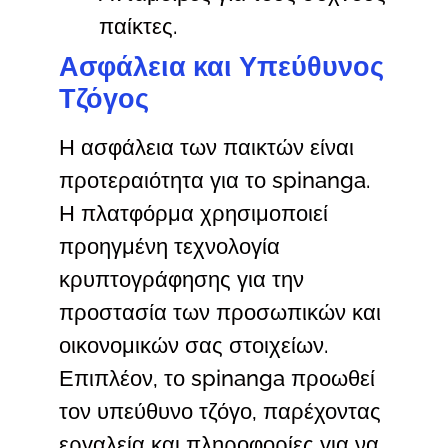
παίκτες.
Ασφάλεια και Υπεύθυνος
Τζόγος
Η ασφάλεια των παικτών είναι
προτεραιότητα για το spinanga.
Η πλατφόρμα χρησιμοποιεί
προηγμένη τεχνολογία
κρυπτογράφησης για την
προστασία των προσωπικών και
οικονομικών σας στοιχείων.
Επιπλέον, το spinanga προωθεί
τον υπεύθυνο τζόγο, παρέχοντας
εργαλεία και πληροφορίες για να