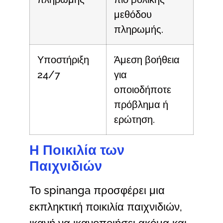
μεθόδου
πληρωμής.
Υποστήριξη
Άμεση βοήθεια
24/7
για
οποιοδήποτε
πρόβλημα ή
ερώτηση.
Η Ποικιλία των
Παιχνιδιών
Το spinanga προσφέρει μια
εκπληκτική ποικιλία παιχνιδιών,