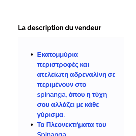
La description du vendeur
Εκατομμύρια
περιστροφές και
ατελείωτη αδρεναλίνη σε
περιμένουν στο
spinanga, όπου η τύχη
σου αλλάζει με κάθε
γύρισμα.
Τα Πλεονεκτήματα του
Spinanga