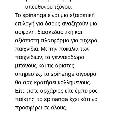
υπεύθυνου τζόγου.
Το spinanga είναι μια εξαιρετική
επιλογή για όσους αναζητούν μια
ασφαλή, διασκεδαστική και
αξιόπιστη πλατφόρμα για τυχερά
παιχνίδια. Με την ποικιλία των
παιχνιδιών, τα γενναιόδωρα
μπόνους και τις άριστες
υπηρεσίες, το spinanga σίγουρα
θα σας κρατήσει κολλημένους.
Είτε είστε αρχάριος είτε έμπειρος
παίκτης, το spinanga έχει κάτι να
προσφέρει σε όλους.