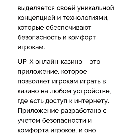
выделяется своей уникальной
концепцией и технологиями,
которые обеспечивают
безопасность и комфорт
игрокам.
UP-X онлайн-казино – это
приложение, которое
позволяет игрокам играть в
казино на любом устройстве,
где есть доступ к интернету.
Приложение разработано с
учетом безопасности и
комфорта игроков, и оно