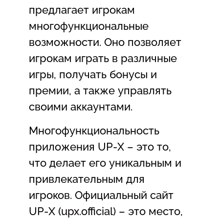
предлагает игрокам
многофункциональные
возможности. Оно позволяет
игрокам играть в различные
игры, получать бонусы и
премии, а также управлять
своими аккаунтами.
Многофункциональность
приложения UP-X – это то,
что делает его уникальным и
привлекательным для
игроков. Официальный сайт
UP-X (upx.official) – это место,