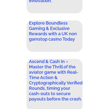
innovation.
Explore Boundless
Gaming & Exclusive
Rewards with a UK non
gamstop casino Today
Ascend & Cash In –
Master the Thrill of the
aviator game with Real-
Time Action &
Cryptographically Verified
Rounds, timing your
cash-outs to secure
payouts before the crash.