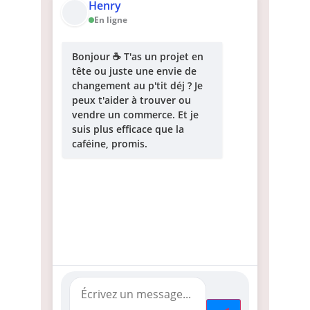
Henry
En ligne
Bonjour ☕ T'as un projet en
tête ou juste une envie de
changement au p'tit déj ? Je
peux t'aider à trouver ou
vendre un commerce. Et je
suis plus efficace que la
caféine, promis.