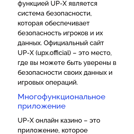
функцией UP-X является
система безопасности,
которая обеспечивает
безопасность игроков и их
данных. Официальный сайт
UP-X (upx.official) – это место,
где вы можете быть уверены в
безопасности своих данных и
игровых операций.
Многофункциональное
приложение
UP-X онлайн казино – это
приложение, которое