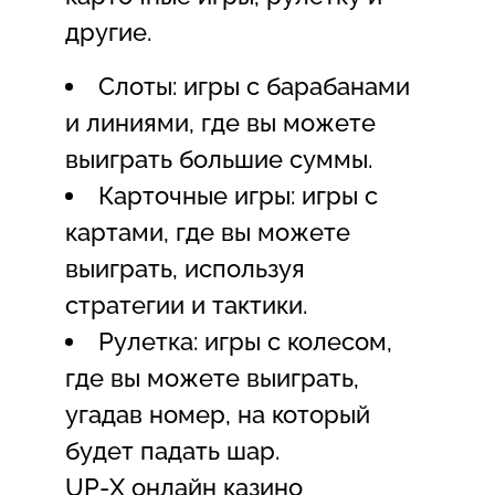
другие.
Слоты: игры с барабанами
и линиями, где вы можете
выиграть большие суммы.
Карточные игры: игры с
картами, где вы можете
выиграть, используя
стратегии и тактики.
Рулетка: игры с колесом,
где вы можете выиграть,
угадав номер, на который
будет падать шар.
UP-X онлайн казино