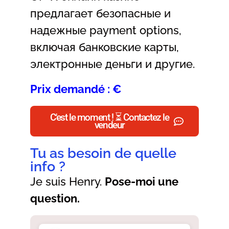
предлагает безопасные и
надежные payment options,
включая банковские карты,
электронные деньги и другие.
Prix demandé : €
C'est le moment ! ⏳ Contactez le
vendeur
Tu as besoin de quelle
info ?
Je suis Henry.
Pose-moi une
question.