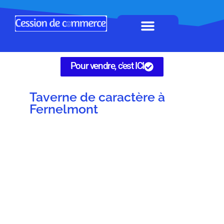
Horeca à remettre
Tous Commerces
Gérez vos annonces
Pour vendre, c'est ICI
Taverne de caractère à
Fernelmont