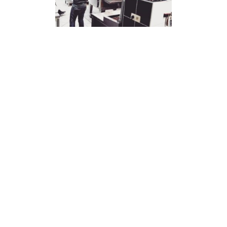
Pizzeria en pleine activité
à remettre à Quaregnon