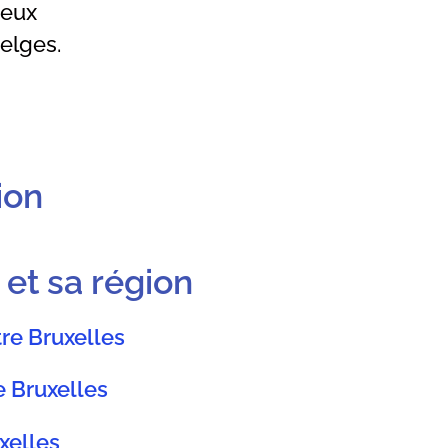
ieux
belges.
ion
 et sa région
re Bruxelles
e Bruxelles
xelles