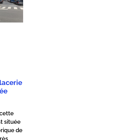
lacerie
uée
 cette
t située
orique de
très