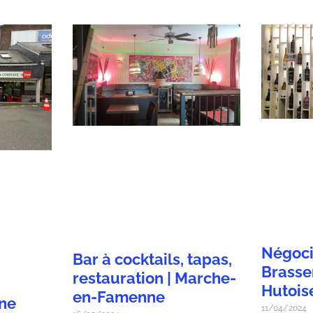
Négoci
Bar à cocktails, tapas,
Brasse
restauration | Marche-
Hutois
en-Famenne
ne
11/04/2024