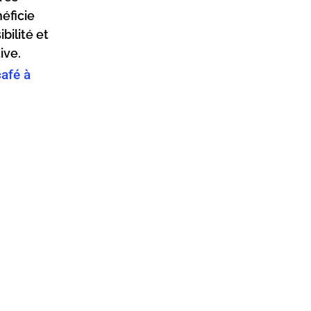
néficie
bilité et
ive.
café à