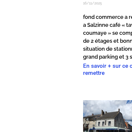
16/11/2025
fond commerce a r
a Salzinne café « ta
coumaye » se com
de 2 étages et bon
situation de stati
grand parking et 3 
En savoir + sur ce 
remettre