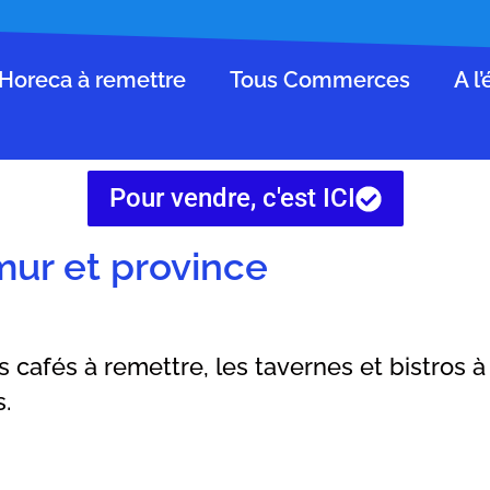
Horeca à remettre
Tous Commerces
A l
Pour vendre, c'est ICI
ur et province
s cafés à remettre, les tavernes et bistros 
s.