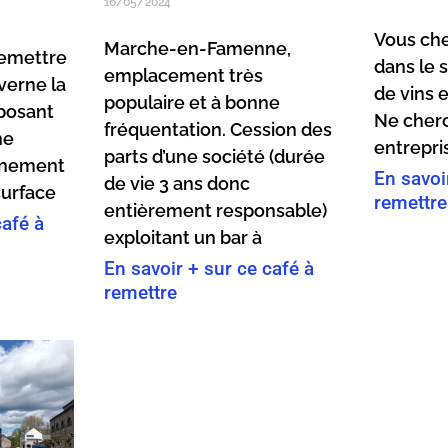
16/05/2024
Vous che
Marche-en-Famenne,
emettre
dans le 
emplacement très
verne la
de vins 
populaire et à bonne
posant
Ne cherc
fréquentation. Cession des
ne
entrepri
parts d’une société (durée
onnement
En savoi
de vie 3 ans donc
surface
remettre
entièrement responsable)
café à
exploitant un bar à
En savoir + sur ce café à
remettre