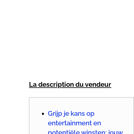
La description du vendeur
Grijp je kans op
entertainment en
potentiële winsten: jouw