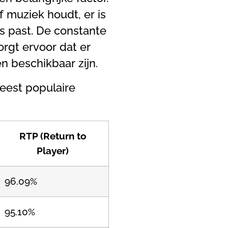
of muziek houdt, er is
es past. De constante
orgt ervoor dat er
n beschikbaar zijn.
eest populaire
RTP (Return to
Player)
96.09%
95.10%