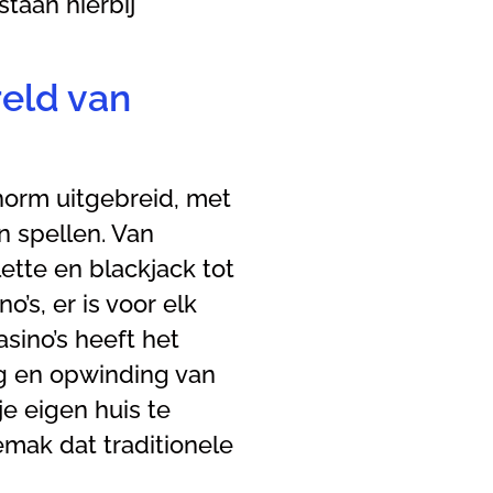
taan hierbij
reld van
enorm uitgebreid, met
 spellen. Van
lette en blackjack tot
o’s, er is voor elk
sino’s heeft het
g en opwinding van
je eigen huis te
gemak dat traditionele