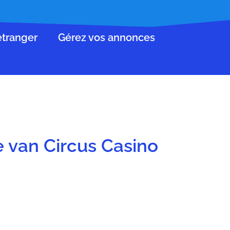
’étranger
Gérez vos annonces
 van Circus Casino