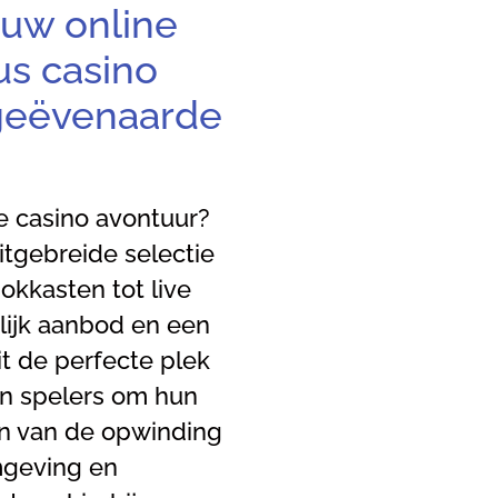
ouw online
cus casino
geëvenaarde
e casino avontuur?
itgebreide selectie
okkasten tot live
lijk aanbod en een
it de perfecte plek
en spelers om hun
en van de opwinding
mgeving en