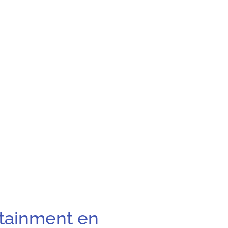
rtainment en