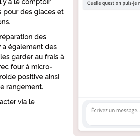
l y a le comptoir
Quelle question puis-je 
s pour des glaces et
ons.
a préparation des
l y a également des
les garder au frais à
avec four à micro-
roide positive ainsi
de rangement.
acter via le