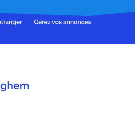
’étranger
Gérez vos annonces
erghem