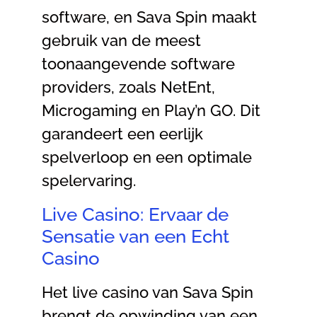
software, en Sava Spin maakt
gebruik van de meest
toonaangevende software
providers, zoals NetEnt,
Microgaming en Play’n GO. Dit
garandeert een eerlijk
spelverloop en een optimale
spelervaring.
Live Casino: Ervaar de
Sensatie van een Echt
Casino
Het live casino van Sava Spin
brengt de opwinding van een