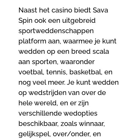
Naast het casino biedt Sava
Spin ook een uitgebreid
sportweddenschappen
platform aan, waarmee je kunt
wedden op een breed scala
aan sporten, waaronder
voetbal, tennis, basketbal, en
nog veel meer. Je kunt wedden
op wedstrijden van over de
hele wereld, en er zijn
verschillende wedopties
beschikbaar, zoals winnaar,
gelijkspel, over/onder, en