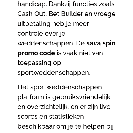
handicap. Dankzij functies zoals
Cash Out, Bet Builder en vroege
uitbetaling heb je meer
controle over je
weddenschappen. De
sava spin
promo code
is vaak niet van
toepassing op
sportweddenschappen.
Het sportweddenschappen
platform is gebruiksvriendelijk
en overzichtelijk, en er zijn live
scores en statistieken
beschikbaar om je te helpen bij