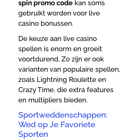
spin promo code
kan soms
gebruikt worden voor live
casino bonussen.
De keuze aan live casino
spellen is enorm en groeit
voortdurend. Zo zijn er ook
varianten van populaire spellen,
zoals Lightning Roulette en
Crazy Time, die extra features
en multipliers bieden.
Sportweddenschappen:
Wed op Je Favoriete
Sporten