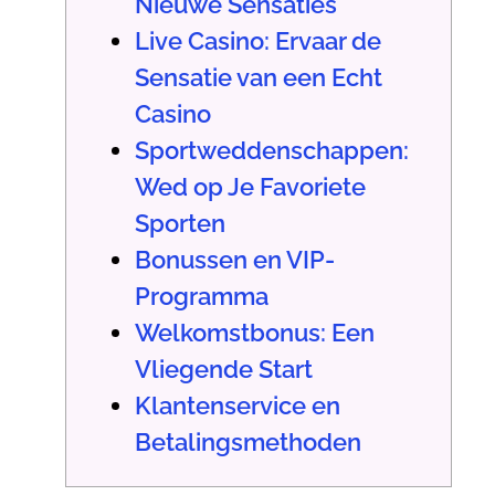
Nieuwe Sensaties
Live Casino: Ervaar de
Sensatie van een Echt
Casino
Sportweddenschappen:
Wed op Je Favoriete
Sporten
Bonussen en VIP-
Programma
Welkomstbonus: Een
Vliegende Start
Klantenservice en
Betalingsmethoden