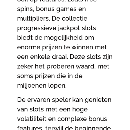
spins, bonus games en
multipliers. De collectie
progressieve jackpot slots
biedt de mogelijkheid om
enorme prijzen te winnen met
een enkele draai. Deze slots zijn
zeker het proberen waard, met
soms prijzen die in de
miljoenen lopen.
De ervaren speler kan genieten
van slots met een hoge
volatiliteit en complexe bonus
features, terwijl de beginnende