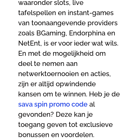
waaronder slots, live
tafelspellen en instant-games
van toonaangevende providers
zoals BGaming, Endorphina en
NetEnt, is er voor ieder wat wils.
En met de mogelijkheid om
deel te nemen aan
netwerktoernooien en acties,
zijn er altijd opwindende
kansen om te winnen. Heb je de
sava spin promo code
al
gevonden? Deze kan je
toegang geven tot exclusieve
bonussen en voordelen.