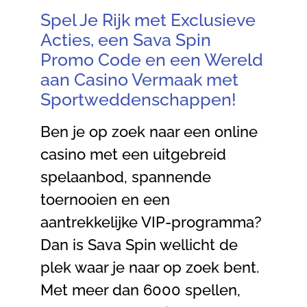
Spel Je Rijk met Exclusieve
Acties, een Sava Spin
Promo Code en een Wereld
aan Casino Vermaak met
Sportweddenschappen!
Ben je op zoek naar een online
casino met een uitgebreid
spelaanbod, spannende
toernooien en een
aantrekkelijke VIP-programma?
Dan is Sava Spin wellicht de
plek waar je naar op zoek bent.
Met meer dan 6000 spellen,