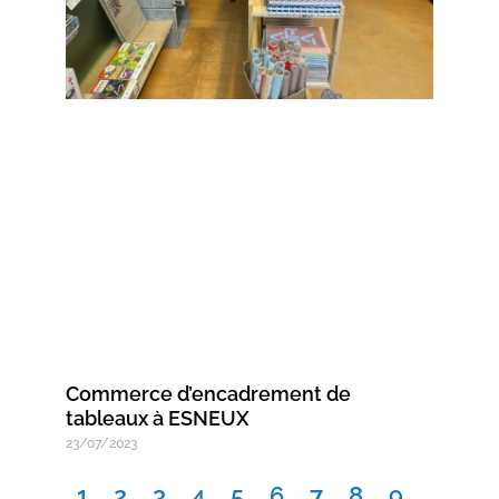
Commerce d’encadrement de
tableaux à ESNEUX
23/07/2023
1
2
3
4
5
6
7
8
9