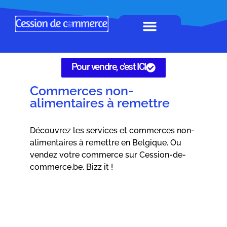
Horeca à remettre
Tous Commerces
Gérez vos annonces
Pour vendre, c'est ICI
Commerces non-
alimentaires à remettre
Découvrez les services et commerces non-
alimentaires à remettre en Belgique. Ou
vendez votre commerce sur Cession-de-
commerce.be. Bizz it !