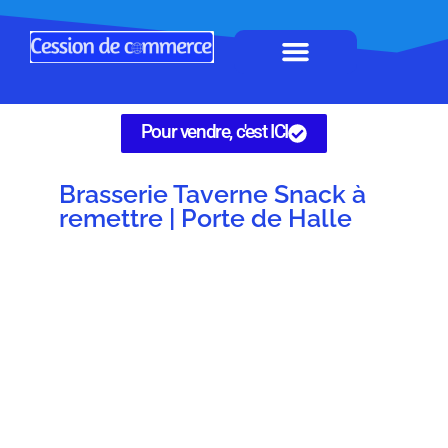
Horeca à remettre
Tous Commerces
Gérez vos annonces
Pour vendre, c'est ICI
Brasserie Taverne Snack à
remettre | Porte de Halle