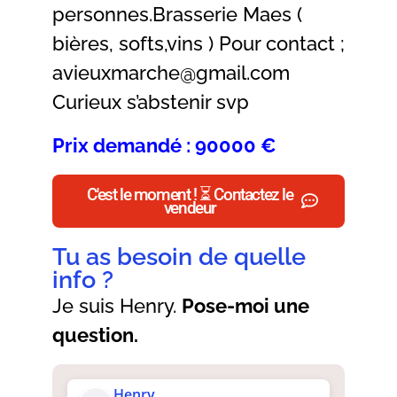
personnes.Brasserie Maes (
bières, softs,vins ) Pour contact ;
avieuxmarche@gmail.com
Curieux s’abstenir svp
Prix demandé : 90000 €
C'est le moment ! ⏳ Contactez le
vendeur
Tu as besoin de quelle
info ?
Je suis Henry.
Pose-moi une
question.
Henry