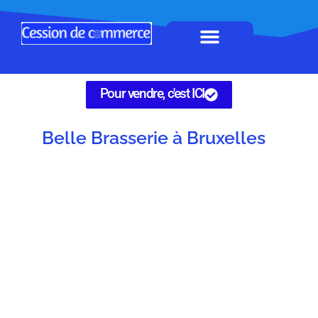
Horeca à remettre
Tous Commerces
Gérez vos annonces
Pour vendre, c'est ICI
Belle Brasserie à Bruxelles