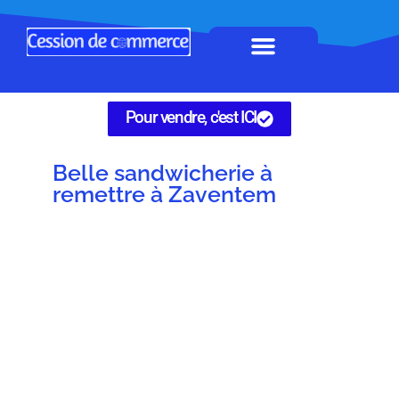
Horeca à remettre
Tous Commerces
Gérez vos annonces
Pour vendre, c'est ICI
Belle sandwicherie à
remettre à Zaventem