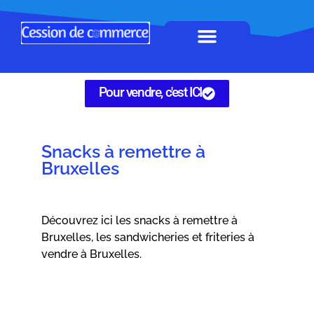
Horeca à remettre
Tous Commerces
Gérez vos annonces
Pour vendre, c'est ICI
Snacks à remettre à
Bruxelles
Découvrez ici les snacks à remettre à
Bruxelles, les sandwicheries et friteries à
vendre à Bruxelles.