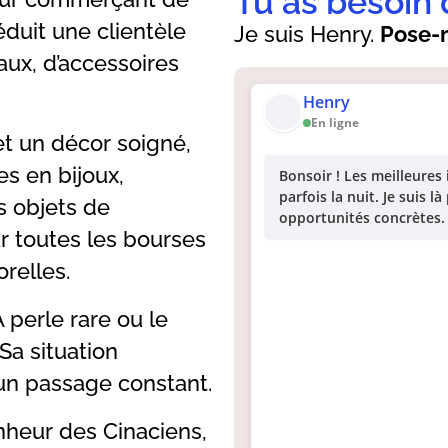
Tu as besoin 
éduit une clientèle
Je suis Henry.
Pose-m
aux, d’accessoires
Henry
En ligne
t un décor soigné,
es en bijoux,
Bonsoir ! Les meilleures
parfois la nuit. Je suis 
s objets de
opportunités concrètes.
r toutes les bourses
relles.
A perle rare ou le
 Sa situation
 un passage constant.
onheur des Cinaciens,