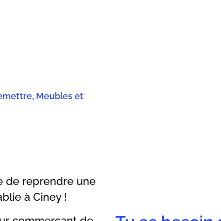
emettre
,
Meubles et
ue de reprendre une
lie à Ciney !
cœur commerçant de