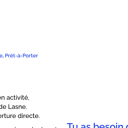
re
,
Prêt-à-Porter
 activité,
de Lasne.
ture directe.
Tu as besoin 