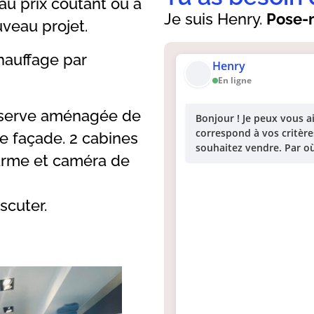
au prix coutant ou à
Je suis Henry.
Pose-m
uveau projet.
hauffage par
Henry
En ligne
éserve aménagée de
Bonjour ! Je peux vous a
correspond à vos critère
e façade. 2 cabines
souhaitez vendre. Par 
larme et caméra de
cuter.