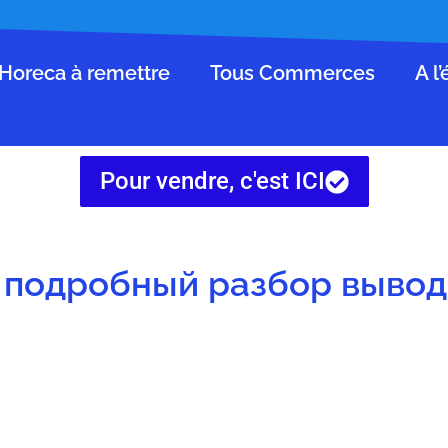
Horeca à remettre
Tous Commerces
A l
Pour vendre, c'est ICI
 подробный разбор вывод