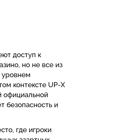
ют доступ к
зино, но не все из
м уровнем
том контексте UP-X
й официальной
т безопасность и
сто, где игроки
ичных азартных