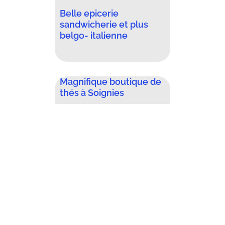
Belle epicerie
sandwicherie et plus
belgo- italienne
Magnifique boutique de
thés à Soignies
Supérette SPAR avec
boucherie artisanale à
saisir à Onhaye