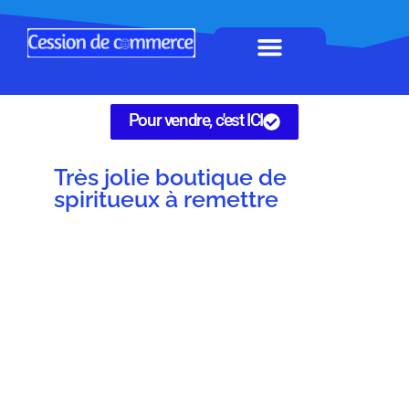
Horeca à remettre
Tous Commerces
Gérez vos annonces
Pour vendre, c'est ICI
Très jolie boutique de
spiritueux à remettre