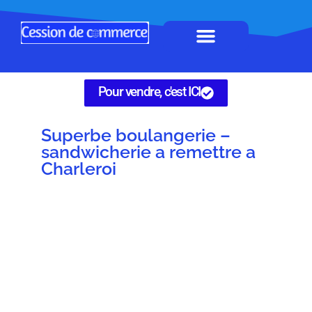
Horeca à remettre
Tous Commerces
Gérez vos annonces
Pour vendre, c'est ICI
Superbe boulangerie –
sandwicherie a remettre a
Charleroi