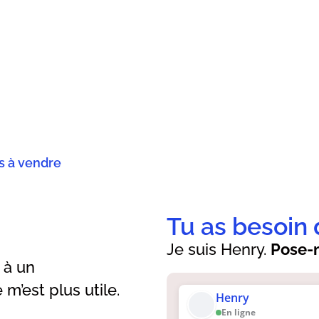
és à vendre
Tu as besoin 
Je suis Henry.
Pose-m
 à un
’est plus utile.
Henry
En ligne