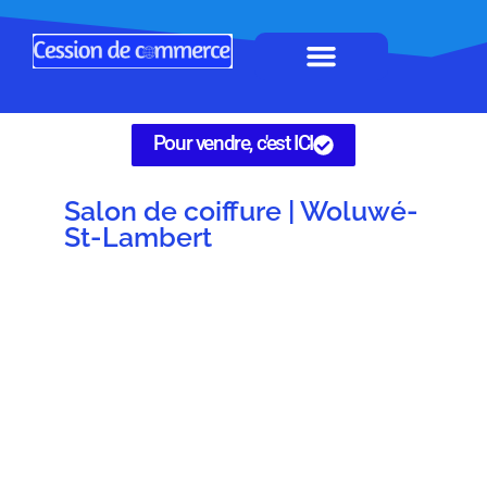
Horeca à remettre
Tous Commerces
Gérez vos annonces
Pour vendre, c'est ICI
Salon de coiffure | Woluwé-
St-Lambert