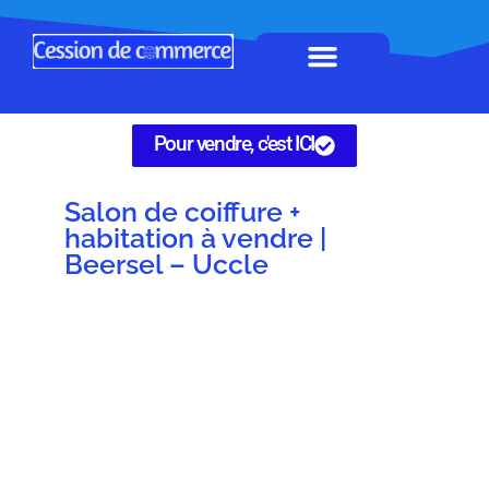
Horeca à remettre
Tous Commerces
Gérez vos annonces
Pour vendre, c'est ICI
Salon de coiffure +
habitation à vendre |
Beersel – Uccle