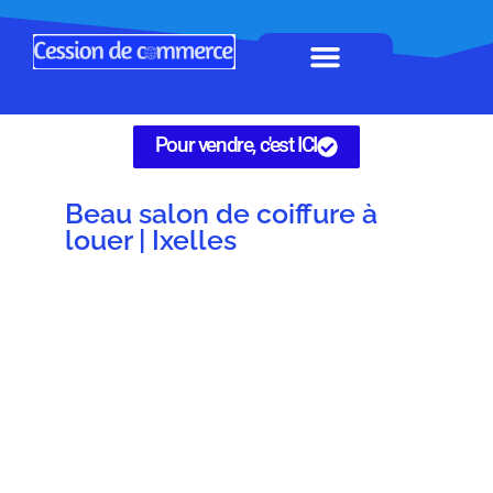
Horeca à remettre
Tous Commerces
Gérez vos annonces
Pour vendre, c'est ICI
Beau salon de coiffure à
louer | Ixelles