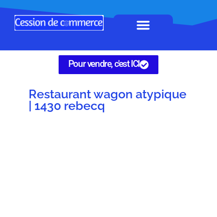
Horeca à remettre
Tous Commerces
Gérez vos annonces
Pour vendre, c'est ICI
Restaurant wagon atypique
| 1430 rebecq