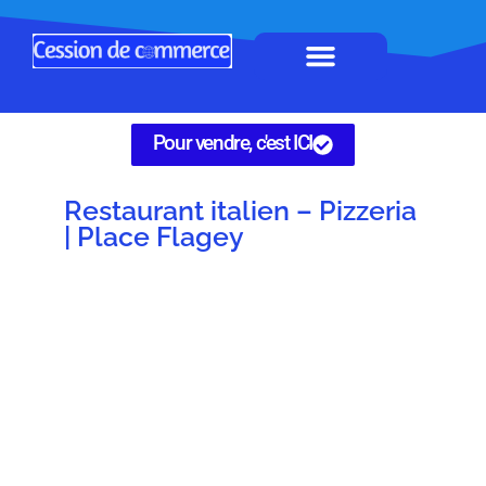
Horeca à remettre
Tous Commerces
Gérez vos annonces
Pour vendre, c'est ICI
Restaurant italien – Pizzeria
| Place Flagey