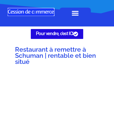
Horeca à remettre
Tous Commerces
Gérez vos annonces
Pour vendre, c'est ICI
Restaurant à remettre à
Schuman | rentable et bien
situé