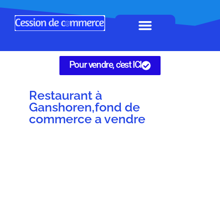
Horeca à remettre
Tous Commerces
Gérez vos annonces
Pour vendre, c'est ICI
Restaurant à
Ganshoren,fond de
commerce a vendre