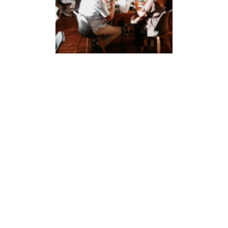
À céder – Restaurant
idéalement situé au cœur
de Dour (Grand Place,
7370