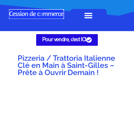
Horeca à remettre
Tous Commerces
Gérez vos annonces
Pour vendre, c'est ICI
Pizzeria / Trattoria Italienne
Clé en Main à Saint-Gilles –
Prête à Ouvrir Demain !