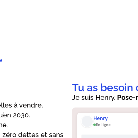
e
Tu as besoin 
Je suis Henry.
Pose-m
lles à vendre.
u’en 2030.
Henry
me.
En ligne
, zéro dettes et sans