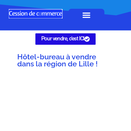
Horeca à remettre
Tous Commerces
Gérez vos annonces
Pour vendre, c'est ICI
Hôtel-bureau à vendre
dans la région de Lille !