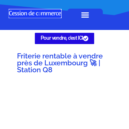
Horeca à remettre
Tous Commerces
Gérez vos annonces
Pour vendre, c'est ICI
Friterie rentable à vendre
près de Luxembourg 🚀 |
Station Q8