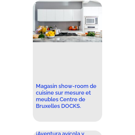
Magasin show-room de
cuisine sur mesure et
meubles Centre de
Bruxelles DOCKS.
¡Aventura avícola y