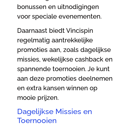
bonussen en uitnodigingen
voor speciale evenementen.
Daarnaast biedt Vincispin
regelmatig aantrekkelijke
promoties aan, zoals dagelijkse
missies, wekelijkse cashback en
spannende toernooien. Je kunt
aan deze promoties deelnemen
en extra kansen winnen op
mooie prijzen.
Dagelijkse Missies en
Toernooien