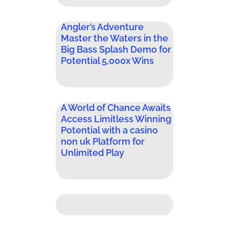
Angler’s Adventure
Master the Waters in the
Big Bass Splash Demo for
Potential 5,000x Wins
A World of Chance Awaits
Access Limitless Winning
Potential with a casino
non uk Platform for
Unlimited Play