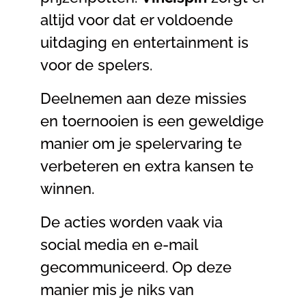
altijd voor dat er voldoende
uitdaging en entertainment is
voor de spelers.
Deelnemen aan deze missies
en toernooien is een geweldige
manier om je spelervaring te
verbeteren en extra kansen te
winnen.
De acties worden vaak via
social media en e-mail
gecommuniceerd. Op deze
manier mis je niks van