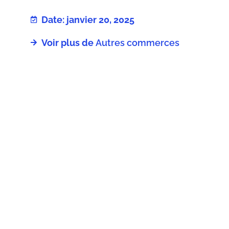
Date: janvier 20, 2025
Voir plus de
Autres commerces