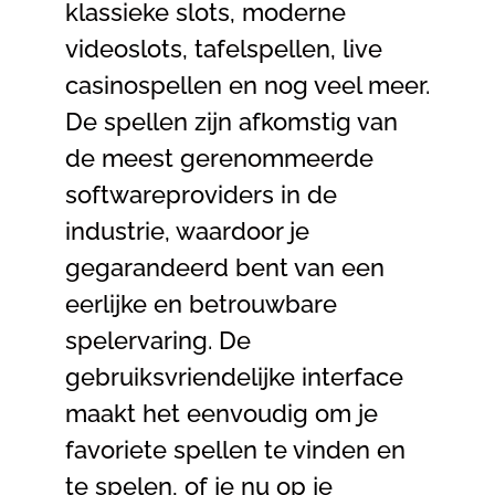
klassieke slots, moderne
videoslots, tafelspellen, live
casinospellen en nog veel meer.
De spellen zijn afkomstig van
de meest gerenommeerde
softwareproviders in de
industrie, waardoor je
gegarandeerd bent van een
eerlijke en betrouwbare
spelervaring. De
gebruiksvriendelijke interface
maakt het eenvoudig om je
favoriete spellen te vinden en
te spelen, of je nu op je