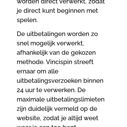
worden direct verwerkt, zodat
je direct kunt beginnen met
spelen.
De uitbetalingen worden zo
snel mogelijk verwerkt,
afhankelijk van de gekozen
methode. Vincispin streeft
ernaar om alle
uitbetalingsverzoeken binnen
24 uur te verwerken. De
maximale uitbetalingslimieten
zijn duidelijk vermeld op de
website, zodat je altijd weet