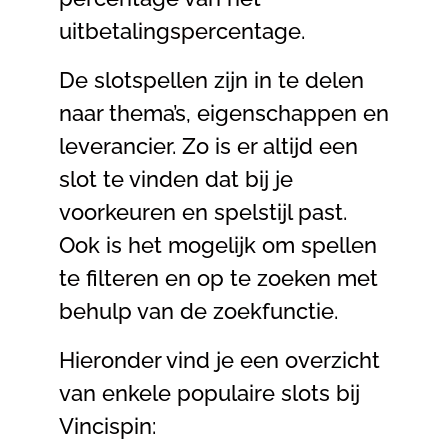
uitbetalingspercentage.
De slotspellen zijn in te delen
naar thema’s, eigenschappen en
leverancier. Zo is er altijd een
slot te vinden dat bij je
voorkeuren en spelstijl past.
Ook is het mogelijk om spellen
te filteren en op te zoeken met
behulp van de zoekfunctie.
Hieronder vind je een overzicht
van enkele populaire slots bij
Vincispin: