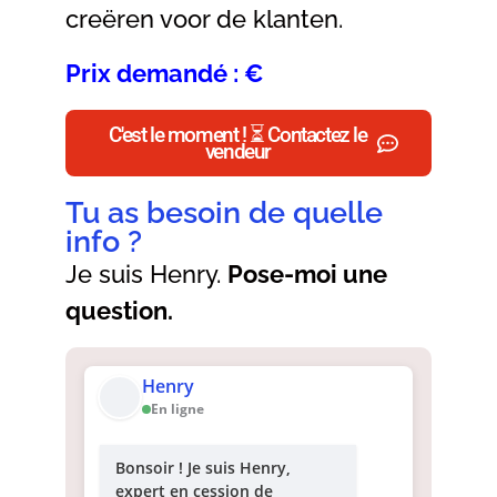
creëren voor de klanten.
Prix demandé : €
C'est le moment ! ⏳ Contactez le
vendeur
Tu as besoin de quelle
info ?
Je suis Henry.
Pose-moi une
question.
Henry
En ligne
Bonsoir ! Je suis Henry,
expert en cession de