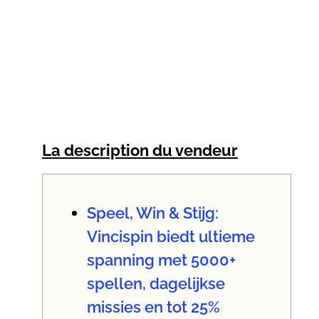
La description du vendeur
Speel, Win & Stijg:
Vincispin biedt ultieme
spanning met 5000+
spellen, dagelijkse
missies en tot 25%