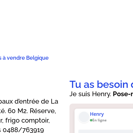
s à vendre Belgique
Tu as besoin 
Je suis Henry.
Pose-m
paux d’entrée de La
té. 60 M2. Réserve,
Henry
r, frigo comptoir,
En ligne
s 0488/763919