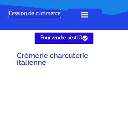
Horeca à remettre
Tous Commerces
Gérez vos annonces
Pour vendre, c'est ICI
Crèmerie charcuterie
italienne