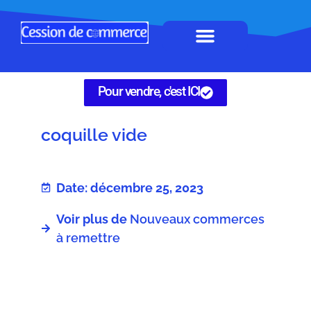
Horeca à remettre
Tous Commerces
Gérez vos annonces
Pour vendre, c'est ICI
coquille vide
Date: décembre 25, 2023
Voir plus de
Nouveaux commerces
à remettre