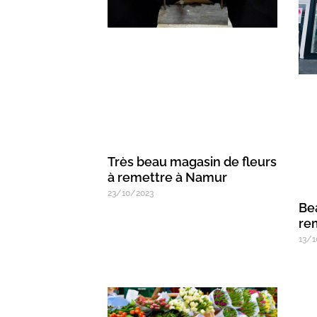
Très beau magasin de fleurs
à remettre à Namur
23/10/2023
Be
re
13/1