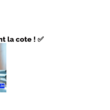
t la cote ! ✅