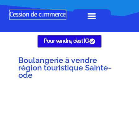
Horeca à remettre
Tous Commerces
Gérez vos annonces
Pour vendre, c'est ICI
Boulangerie à vendre
région touristique Sainte-
ode