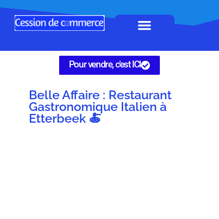
Horeca à remettre
Tous Commerces
Gérez vos annonces
Pour vendre, c'est ICI
Belle Affaire : Restaurant
Gastronomique Italien à
Etterbeek 🍝