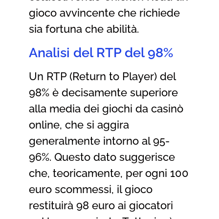
gioco avvincente che richiede
sia fortuna che abilità.
Analisi del RTP del 98%
Un RTP (Return to Player) del
98% è decisamente superiore
alla media dei giochi da casinò
online, che si aggira
generalmente intorno al 95-
96%. Questo dato suggerisce
che, teoricamente, per ogni 100
euro scommessi, il gioco
restituirà 98 euro ai giocatori