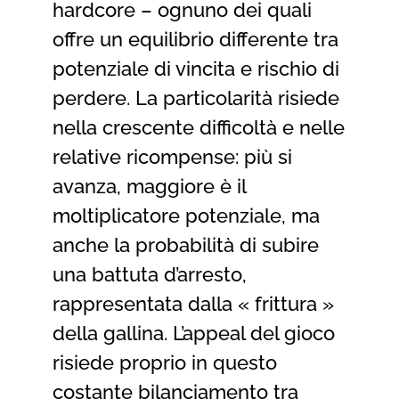
hardcore – ognuno dei quali
offre un equilibrio differente tra
potenziale di vincita e rischio di
perdere. La particolarità risiede
nella crescente difficoltà e nelle
relative ricompense: più si
avanza, maggiore è il
moltiplicatore potenziale, ma
anche la probabilità di subire
una battuta d’arresto,
rappresentata dalla « frittura »
della gallina. L’appeal del gioco
risiede proprio in questo
costante bilanciamento tra