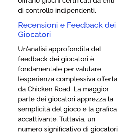
offrano giochi certificati da enti
di controllo indipendenti.
Recensioni e Feedback dei
Giocatori
Un’analisi approfondita del
feedback dei giocatori è
fondamentale per valutare
l’esperienza complessiva offerta
da Chicken Road. La maggior
parte dei giocatori apprezza la
semplicità del gioco e la grafica
accattivante. Tuttavia, un
numero significativo di giocatori