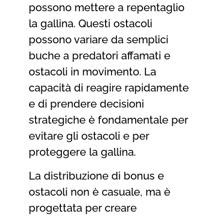
possono mettere a repentaglio
la gallina. Questi ostacoli
possono variare da semplici
buche a predatori affamati e
ostacoli in movimento. La
capacità di reagire rapidamente
e di prendere decisioni
strategiche è fondamentale per
evitare gli ostacoli e per
proteggere la gallina.
La distribuzione di bonus e
ostacoli non è casuale, ma è
progettata per creare