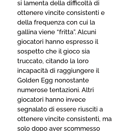
si lamenta della difficoltà di
ottenere vincite consistenti e
della frequenza con cui la
gallina viene “fritta”. Alcuni
giocatori hanno espresso il
sospetto che il gioco sia
truccato, citando la loro
incapacità di raggiungere il
Golden Egg nonostante
numerose tentazioni. Altri
giocatori hanno invece
segnalato di essere riusciti a
ottenere vincite consistenti, ma
solo dopo aver scommesso