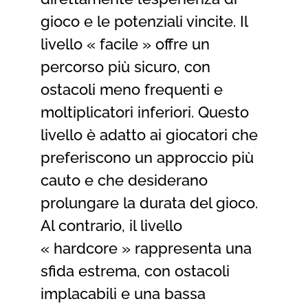
gioco e le potenziali vincite. Il
livello « facile » offre un
percorso più sicuro, con
ostacoli meno frequenti e
moltiplicatori inferiori. Questo
livello è adatto ai giocatori che
preferiscono un approccio più
cauto e che desiderano
prolungare la durata del gioco.
Al contrario, il livello
« hardcore » rappresenta una
sfida estrema, con ostacoli
implacabili e una bassa