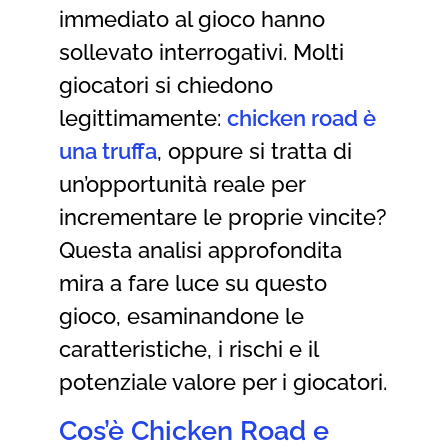
immediato al gioco hanno
sollevato interrogativi. Molti
giocatori si chiedono
legittimamente:
chicken road è
una truffa
, oppure si tratta di
un’opportunità reale per
incrementare le proprie vincite?
Questa analisi approfondita
mira a fare luce su questo
gioco, esaminandone le
caratteristiche, i rischi e il
potenziale valore per i giocatori.
Cos’è Chicken Road e