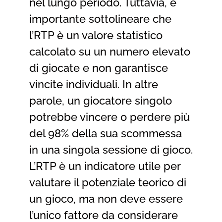
nel lungo periodo. Tuttavia, è
importante sottolineare che
l’RTP è un valore statistico
calcolato su un numero elevato
di giocate e non garantisce
vincite individuali. In altre
parole, un giocatore singolo
potrebbe vincere o perdere più
del 98% della sua scommessa
in una singola sessione di gioco.
L’RTP è un indicatore utile per
valutare il potenziale teorico di
un gioco, ma non deve essere
l’unico fattore da considerare