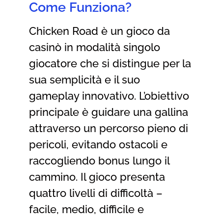
Come Funziona?
Chicken Road è un gioco da
casinò in modalità singolo
giocatore che si distingue per la
sua semplicità e il suo
gameplay innovativo. L’obiettivo
principale è guidare una gallina
attraverso un percorso pieno di
pericoli, evitando ostacoli e
raccogliendo bonus lungo il
cammino. Il gioco presenta
quattro livelli di difficoltà –
facile, medio, difficile e