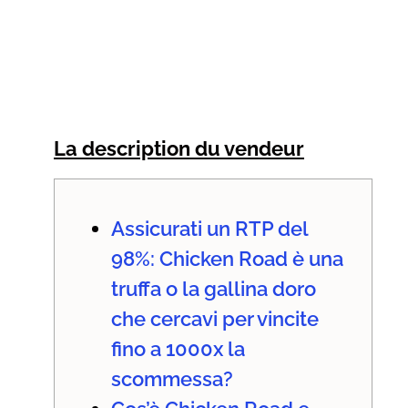
La description du vendeur
Assicurati un RTP del
98%: Chicken Road è una
truffa o la gallina doro
che cercavi per vincite
fino a 1000x la
scommessa?