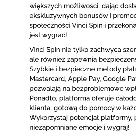
większych możliwości, dając dost
ekskluzywnych bonusów i promocj
społeczności Vinci Spin i przekona
jest wygrać!
Vinci Spin nie tylko zachwyca sze
ale również zapewnia bezpieczeń
Szybkie i bezpieczne metody płatno
Mastercard, Apple Pay, Google Pa
pozwalają na bezproblemowe wpła
Ponadto, platforma oferuje cało
klienta, gotową do pomocy w każde
Wykorzystaj potencjał platformy, 
niezapomniane emocje i wygraj!