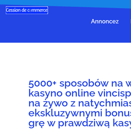
Annoncez
5000+ sposobów na w
kasyno online vincisp
na żywo z natychmias
ekskluzywnymi bonus
grę w prawdziwą kas