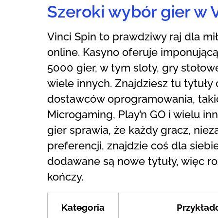
Szeroki wybór gier w V
Vinci Spin to prawdziwy raj dla m
online. Kasyno oferuje imponując
5000 gier, w tym sloty, gry stołow
wiele innych. Znajdziesz tu tytuły
dostawców oprogramowania, takic
Microgaming, Play’n GO i wielu in
gier sprawia, że każdy gracz, niez
preferencji, znajdzie coś dla siebi
dodawane są nowe tytuły, więc ro
kończy.
Kategoria
Przykład