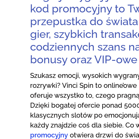
kod promocyjny to T
przepustka do świat
gier, szybkich transakc
codziennych szans n
bonusy oraz VIP-owe 
Szukasz emocji, wysokich wygran
rozrywki? Vinci Spin to online’owe
oferuje wszystko to, czego pragną
Dzięki bogatej ofercie ponad 5000
klasycznych slotów po emocjonuj
każdy znajdzie coś dla siebie. Co 
promocyjny
otwiera drzwi do świa