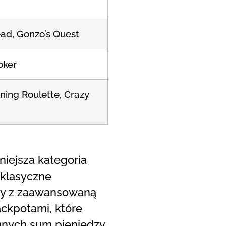
ead, Gonzo’s Quest
oker
ning Roulette, Crazy
niejsza kategoria
 klasyczne
ty z zaawansowaną
jackpotami, które
mnych sum pieniędzy.