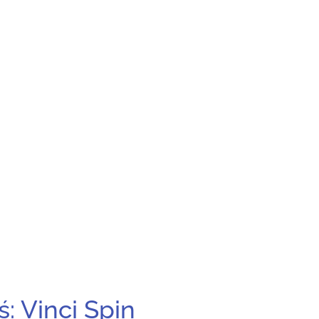
ś: Vinci Spin